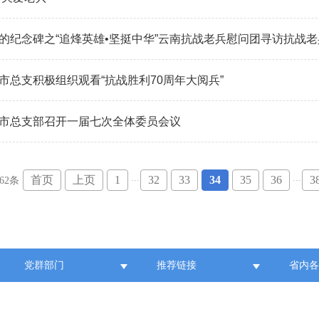
的纪念碑之“追烽英雄•坚挺中华”云南抗战老兵慰问团寻访抗战老
市总支积极组织观看“抗战胜利70周年大阅兵”
市总支部召开一届七次全体委员会议
...
...
首页
上页
1
32
33
34
35
36
3
62条
党群部门
推荐链接
省内