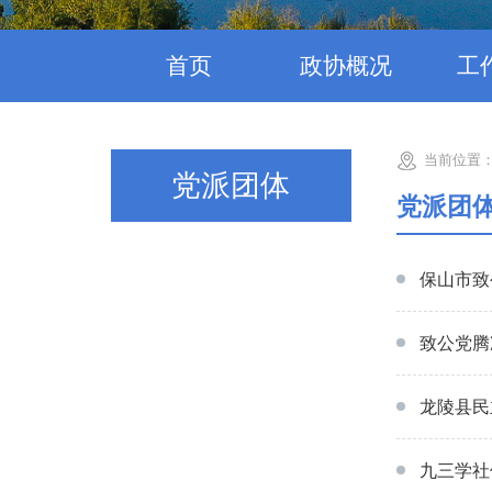
首页
政协概况
工
当前位置
党派团体
党派团
保山市致
致公党腾
龙陵县民
九三学社