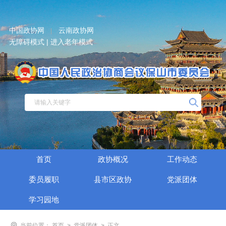
中国政协网
云南政协网
|
无障碍模式 |
进入老年模式
首页
政协概况
工作动态
委员履职
县市区政协
党派团体
学习园地
当前位置：
首页
>
党派团体
>
正文