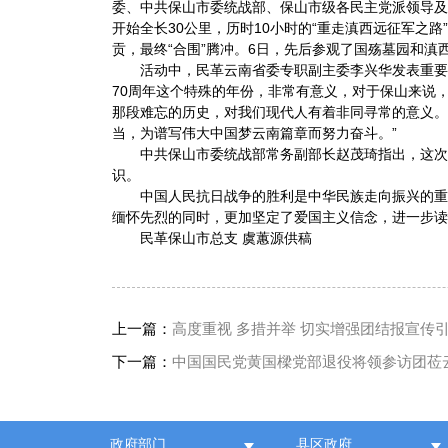
委、中共保山市委统战部、保山市级各民主党派领导及
开始全长30公里，历时10小时的“重走滇西远征军
贡，最终“合围”腾冲。6日，先后参观了国殇墓园和
活动中，民革云南省委专职副主委李兴华发表重要
70周年这个特殊的年份，非常有意义，对于保山来说
那段难忘的历史，对我们现代人有着非同寻常的意义
当，为谱写伟大中国梦云南篇章而努力奋斗。”
中共保山市委统战部常务副部长赵茂琦指出，这
识。
中国人民抗日战争的胜利是中华民族走向振兴的
缅怀先烈的同时，更加坚定了爱国主义信念，进一步
民革保山市总支 虞蕙源供稿
上一篇：
高度重视 多措并举 切实增强团结报宣传
下一篇：
中国国民党黄国樑党部退役将领参访团莅
政府部门
县区政府