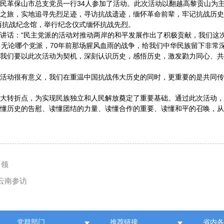
民革保山市总支党员一行34人参加了活动。此次活动以翻越高黎贡山为主
之路”之旅，实地追寻先烈足迹，寻访抗战遗迹，缅怀革命前辈，牢记抗战历
滇西抗战纪念馆，举行纪念仪式缅怀抗战先烈。
讲话：“民主党派的活动对推动两岸的和平发展作出了积极贡献，我们这次
，无论哪个党派，70年前那场腥风血雨的战争，给我们中华民族留下非常
。我们要以此次活动为契机，深刻认识历史，感悟历史，激发勠力同心、
次活动很有意义，我们在重温中国抗战伟大历史的同时，更重要的是共同
重大转折点，为实现民族独立和人民解放奠定了重要基础。通过此次活动
读懂历史的告慰、读懂团结的力量、读懂合作的重要、读懂和平的召唤，
引领
云南参访
党群部门
推荐链接
省内