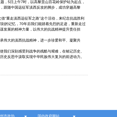
题，5日上午7时，以高黎贡山百花岭保护站为起点，
史，跟随中国远征军滇西反攻的脚步，成功穿越高黎
借“重走滇西远征军之路”这个活动，来纪念抗战胜利
深刻的记忆，70年后我们能踏着先烈的足迹，重新走过
共谋发展的精神力量，以伟大的抗战精神提升责任担
传承伟大的滇西抗战精神，进一步珍爱和平、凝聚共
，使我们深刻感受到战争的残酷与艰难，在铭记历史、
从历史反思中汲取实现中华民族伟大复兴的前进动力。
各州市政协
国内政府网站