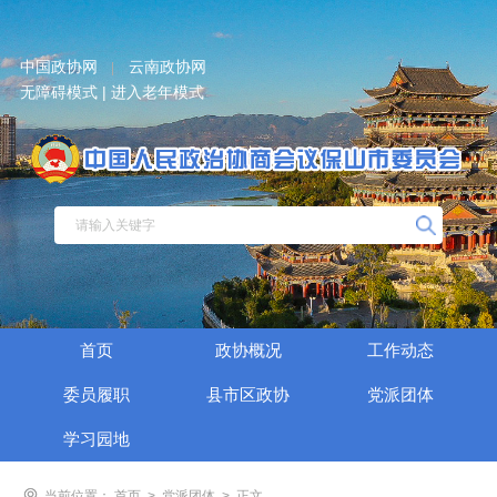
中国政协网
云南政协网
|
无障碍模式 |
进入老年模式
首页
政协概况
工作动态
委员履职
县市区政协
党派团体
学习园地
当前位置：
首页
>
党派团体
>
正文