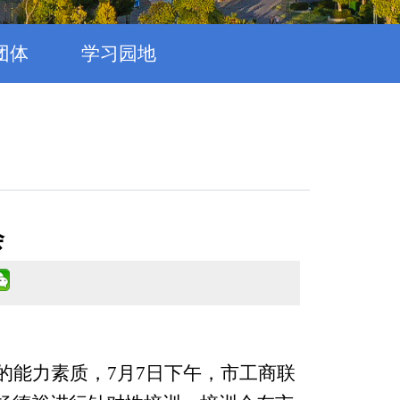
团体
学习园地
会
的能力素质，
7
月
7
日下午，市工商联