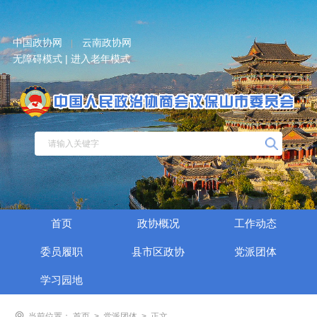
中国政协网
云南政协网
|
无障碍模式 |
进入老年模式
首页
政协概况
工作动态
委员履职
县市区政协
党派团体
学习园地
当前位置：
首页
>
党派团体
>
正文