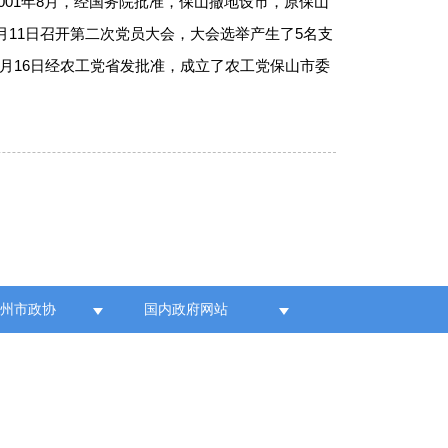
01年8月，经国务院批准，保山撤地设市，原保山
7月11日召开第二次党员大会，大会选举产生了5名支
0月16日经农工党省发批准，成立了农工党保山市委
各州市政协
国内政府网站