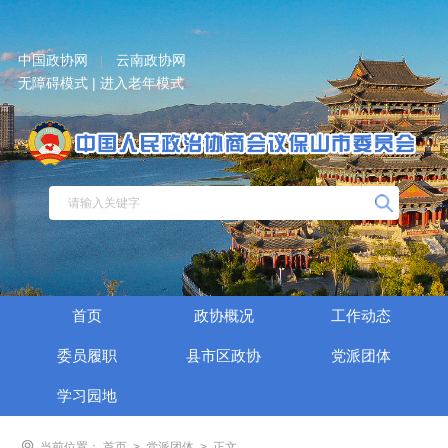
中国政协网
云南政协网
|
无障碍模式 |
进入老年模式
首页
政协概况
工作动态
委员履职
县市区政协
党派团体
学习园地
当前位置：
首页
>
党派团体
>
正文