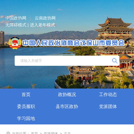
中国政协网
云南政协网
|
无障碍模式 |
进入老年模式
首页
政协概况
工作动态
委员履职
县市区政协
党派团体
学习园地
当前位置：
首页
>
党派团体
>
正文