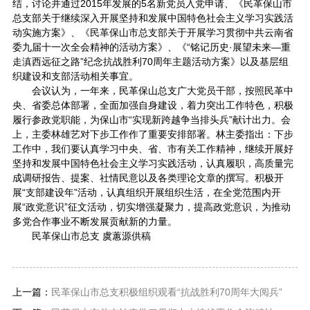
结，讨论并通过2015年发展的5名新党员入党申请、《民革保山市
总支部关于继续深入开展坚持和发展中国特色社会主义学习实践活
动实施方案》、《民革保山市总支部关于开展学习贯彻中共云南省
委九届十一次全会精神的活动方案》、《“铭记历史·展望未来—重
走滇西远征之路”纪念抗战胜利70周年主题活动方案》以及基层组
织建设和支部活动相关事宜。
会议认为，一年来，民革保山总支广大党员干部，按照民革中
央、省委总体部署，全面加强自身建设，着力突出工作特色，积极
履行参政党职能，为保山市“实现新跨越争当排头兵”献计出力。会
上，主委林雄艺对下步工作作了重要安排部署。林主委指出：下步
工作中，我们要认真学习中央、省、市有关工作精神，继续开展好
坚持和发展中国特色社会主义学习实践活动，认真履职，高质量完
成调研报告、提案、社情民意以及各类理论文章的撰写。积极开
展“支部建设年”活动，认真组织开展组织生活，在全党范围内开
展“政党意识”征文活动，切实增强凝聚力，提高政党意识，为推动
多党合作事业不断发展贡献新的力量。
民革保山市总支 虞蕙源供稿
上一篇：
民革保山市总支积极组织观看“抗战胜利70周年大阅兵”