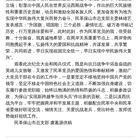
立场；彰显出中国人民在世界反法西斯战争中，作出的巨大民族牺
牲和重要历史贡献，动员和激励全国各族人民，更加奋发有为地为
实现中华民族伟大复兴而努力奋斗。民革保山市总支部主委林雄艺
发表感言：“升国旗，唱国歌；三个必胜，豪情壮志。破万卷书铭记
历史，行万里路珍爱和平。此时此刻，作为民革党员的我，倍受鼓
舞，十分振奋。我真诚地希望，在两岸关系重要节点上，两岸骨肉
同胞携起手来，弘扬伟大的爱国和抗战精神，共谋发展，共享繁
荣，共同前进，早日实现祖国完全统一，早日实现中华民族伟大复
兴”。
观看此次纪念大会和阅兵仪式，既是向抗日战争中浴血奋战的
英雄儿女致敬，又激发了民革党员的爱国热情和奉献精神，激励广
大党员干部在今后的工作中，一是要坚定不移地坚持中国共产党的
领导，坚定不移走中国特色社会主义道路，不断加强自身建设，切
实履行参政党职能，始终以饱满的热情和昂扬的斗志，积极参政议
政，为保山“实现新跨越争当排头兵”作出新的贡献。二是以滇西抗
战为平台，牢牢把握两岸和平发展主题，积极配合民革中央和民革
省委做好联谊交流，倾情关注、关爱抗战老兵，突出特色，发挥优
势做好祖统工作。
民革保山市总支部 虞蕙源供稿