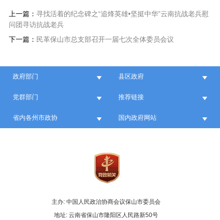
上一篇：
寻找活着的纪念碑之“追烽英雄•坚挺中华”云南抗战老兵慰
问团寻访抗战老兵
下一篇：
民革保山市总支部召开一届七次全体委员会议
政府部门
县区政府
党群部门
推荐链接
省内各州市政协
国内政府网站
主办: 中国人民政治协商会议保山市委员会
地址: 云南省保山市隆阳区人民路新50号