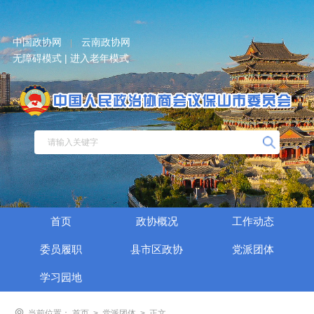
中国政协网
云南政协网
|
无障碍模式 |
进入老年模式
首页
政协概况
工作动态
委员履职
县市区政协
党派团体
学习园地
当前位置：
首页
>
党派团体
>
正文