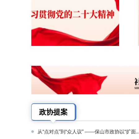
政协提案
从“点对点”到“众人议” ——保山市政协以“扩面..