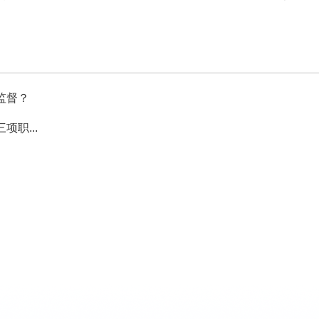
监督？
职...